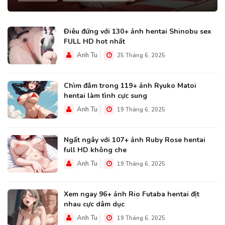
Điêu đứng với 130+ ảnh hentai Shinobu sex
FULL HD hot nhất
Anh Tu
25 Tháng 6, 2025
Chìm đắm trong 119+ ảnh Ryuko Matoi
hentai làm tình cực sung
Anh Tu
19 Tháng 6, 2025
Ngất ngây với 107+ ảnh Ruby Rose hentai
full HD không che
Anh Tu
19 Tháng 6, 2025
Xem ngay 96+ ảnh Rio Futaba hentai địt
nhau cực dâm dục
Anh Tu
19 Tháng 6, 2025