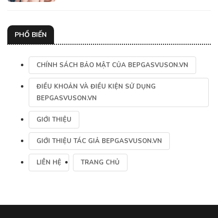
PHỔ BIẾN
CHÍNH SÁCH BẢO MẬT CỦA BEPGASVUSON.VN
ĐIỀU KHOẢN VÀ ĐIỀU KIỆN SỬ DỤNG
BEPGASVUSON.VN
GIỚI THIỆU
GIỚI THIỆU TÁC GIẢ BEPGASVUSON.VN
LIÊN HỆ
TRANG CHỦ