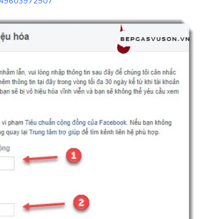
60749603972907