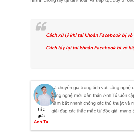
nhanh chóng lấy lại tài khoản và tiếp tục duy trì kế
Cách xử lý khi tài khoản Facebook bị vô
Cách lấy lại tài khoản Facebook bị vô h
Là chuyên gia trong lĩnh vực công nghệ c
công nghệ mới, bản thân Anh Tú luôn cậ
nắm bắt nhanh chóng các thủ thuật và m
Tác
giải đáp các thắc mắc từ độc giả, mang đ
giả:
Anh Tu