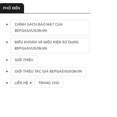
PHỔ BIẾN
CHÍNH SÁCH BẢO MẬT CỦA
BEPGASVUSON.VN
ĐIỀU KHOẢN VÀ ĐIỀU KIỆN SỬ DỤNG
BEPGASVUSON.VN
GIỚI THIỆU
GIỚI THIỆU TÁC GIẢ BEPGASVUSON.VN
LIÊN HỆ
TRANG CHỦ