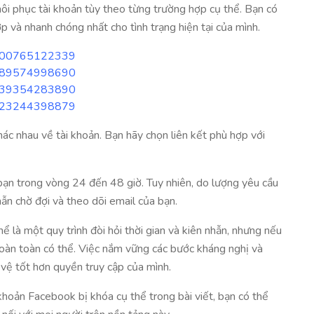
hôi phục tài khoản tùy theo từng trường hợp cụ thể. Bạn có
 và nhanh chóng nhất cho tình trạng hiện tại của mình.
83000765122339
17389574998690
57439354283890
89823244398879
ác nhau về tài khoản. Bạn hãy chọn liên kết phù hợp với
ạn trong vòng 24 đến 48 giờ. Tuy nhiên, do lượng yêu cầu
nhẫn chờ đợi và theo dõi email của bạn.
ể là một quy trình đòi hỏi thời gian và kiên nhẫn, nhưng nếu
 hoàn toàn có thể. Việc nắm vững các bước kháng nghị và
 vệ tốt hơn quyền truy cập của mình.
hoản Facebook bị khóa cụ thể trong bài viết, bạn có thể