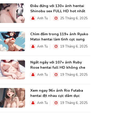
Điêu đứng với 130+ ảnh hentai
Shinobu sex FULL HD hot nhất
Anh Tu
25 Tháng 6, 2025
Chìm đắm trong 119+ ảnh Ryuko
Matoi hentai làm tình cực sung
Anh Tu
19 Tháng 6, 2025
Ngất ngây với 107+ ảnh Ruby
Rose hentai full HD không che
Anh Tu
19 Tháng 6, 2025
Xem ngay 96+ ảnh Rio Futaba
hentai địt nhau cực dâm dục
Anh Tu
19 Tháng 6, 2025