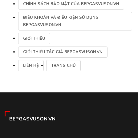
CHÍNH SÁCH BẢO MẬT CỦA BEPGASVUSON.VN
ĐIỀU KHOẢN VÀ ĐIỀU KIỆN SỬ DỤNG
BEPGASVUSON.VN
GIỚI THIỆU
GIỚI THIỆU TÁC GIẢ BEPGASVUSON.VN
LIÊN HỆ
TRANG CHỦ
BEPGASVUSON.VN