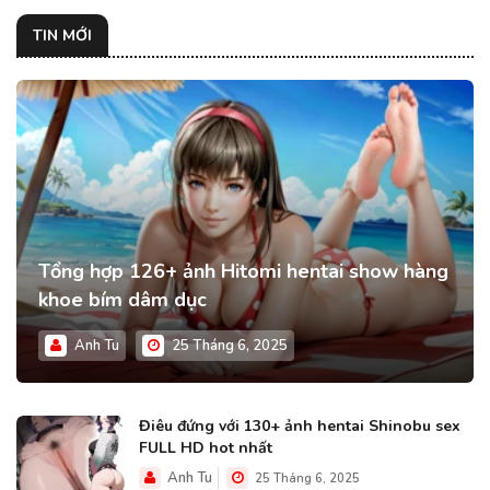
TIN MỚI
Tổng hợp 126+ ảnh Hitomi hentai show hàng
khoe bím dâm dục
Anh Tu
25 Tháng 6, 2025
Điêu đứng với 130+ ảnh hentai Shinobu sex
FULL HD hot nhất
Anh Tu
25 Tháng 6, 2025