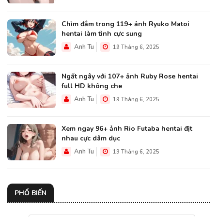
Chìm đắm trong 119+ ảnh Ryuko Matoi
hentai làm tình cực sung
Anh Tu
19 Tháng 6, 2025
Ngất ngây với 107+ ảnh Ruby Rose hentai
full HD không che
Anh Tu
19 Tháng 6, 2025
Xem ngay 96+ ảnh Rio Futaba hentai địt
nhau cực dâm dục
Anh Tu
19 Tháng 6, 2025
PHỔ BIẾN