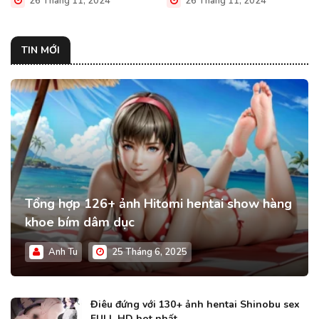
26 Tháng 11, 2024
26 Tháng 11, 2024
TIN MỚI
Tổng hợp 126+ ảnh Hitomi hentai show hàng
khoe bím dâm dục
Anh Tu
25 Tháng 6, 2025
Điêu đứng với 130+ ảnh hentai Shinobu sex
FULL HD hot nhất