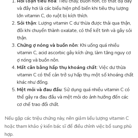
Rối loạn tiêu hóa
: Tiêu chảy, buồn nôn, co thắt dạ dày
và đầy hơi là các biểu hiện phổ biến khi tiêu thụ lượng
lớn vitamin C, do ruột bị kích thích.
Sỏi thận
: Lượng vitamin C dư thừa được thải qua thận,
đôi khi chuyển thành oxalate, có thể kết tinh và gây sỏi
thận.
Chứng ợ nóng và buồn nôn
: Khi uống quá nhiều
vitamin C, acid ascorbic gây kích ứng, làm tăng nguy cơ
ợ nóng và buồn nôn.
Mất cân bằng hấp thụ khoáng chất
: Việc dư thừa
vitamin C có thể cản trở sự hấp thụ một số khoáng chất
khác như đồng.
Mệt mỏi và đau đầu
: Sử dụng quá nhiều vitamin C có
thể gây ra đau đầu và mệt mỏi do ảnh hưởng đến các
cơ chế trao đổi chất.
Nếu gặp các triệu chứng này, nên giảm liều lượng vitamin C
hoặc tham khảo ý kiến bác sĩ để điều chỉnh việc bổ sung phù
hợp.