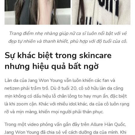
Trang điểm nhẹ nhàng giúp nữ ca sĩ luôn nổi bật với vẻ
đẹp tự nhiên và thanh khiết, phù hợp với độ tuổi của cô.
Sự khác biệt trong skincare
nhưng hiệu quả bất ngờ
Làn da của Jang Won Young vẫn luôn khiến các fan và
netizen phải trầm trồ. Dù ở tuổi 20, cô sở hữu làn da căng
mịn không có dấu hiệu lỗ chân lông to hay mụn ẩn, đặc biệt
là khi zoom cận. Khác với nhiều idol khác, da của cô luôn rạng
rỡ và mịn màng, khiến mọi người phải thán phục.
Trong một video phỏng vấn gần đây trên Allure Hàn Quốc,
Jang Won Young đã chia sẻ về cách dưỡng da của mình. Khi