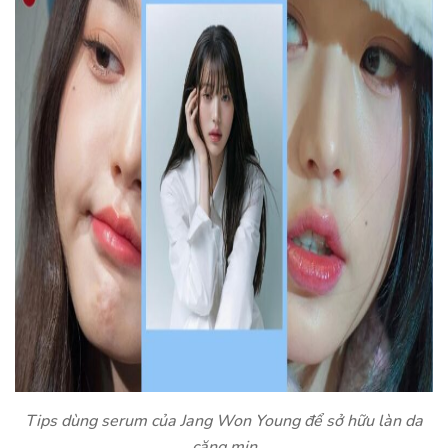
Tips dùng serum của Jang Won Young để sở hữu làn da
căng mịn