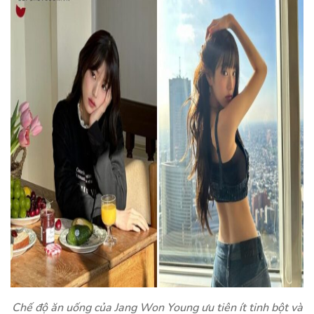
Chế độ ăn uống của Jang Won Young ưu tiên ít tinh bột và