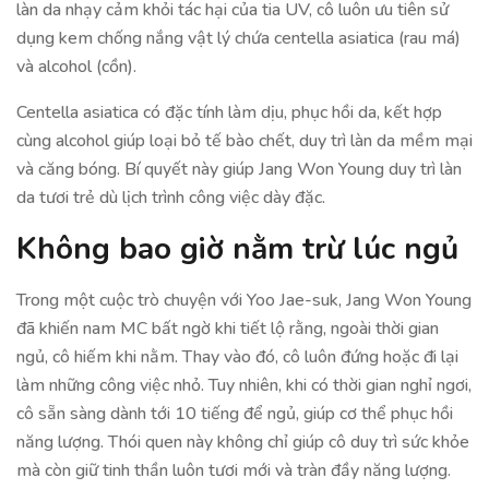
làn da nhạy cảm khỏi tác hại của tia UV, cô luôn ưu tiên sử
dụng kem chống nắng vật lý chứa centella asiatica (rau má)
và alcohol (cồn).
Centella asiatica có đặc tính làm dịu, phục hồi da, kết hợp
cùng alcohol giúp loại bỏ tế bào chết, duy trì làn da mềm mại
và căng bóng. Bí quyết này giúp Jang Won Young duy trì làn
da tươi trẻ dù lịch trình công việc dày đặc.
Không bao giờ nằm trừ lúc ngủ
Trong một cuộc trò chuyện với Yoo Jae-suk, Jang Won Young
đã khiến nam MC bất ngờ khi tiết lộ rằng, ngoài thời gian
ngủ, cô hiếm khi nằm. Thay vào đó, cô luôn đứng hoặc đi lại
làm những công việc nhỏ. Tuy nhiên, khi có thời gian nghỉ ngơi,
cô sẵn sàng dành tới 10 tiếng để ngủ, giúp cơ thể phục hồi
năng lượng. Thói quen này không chỉ giúp cô duy trì sức khỏe
mà còn giữ tinh thần luôn tươi mới và tràn đầy năng lượng.