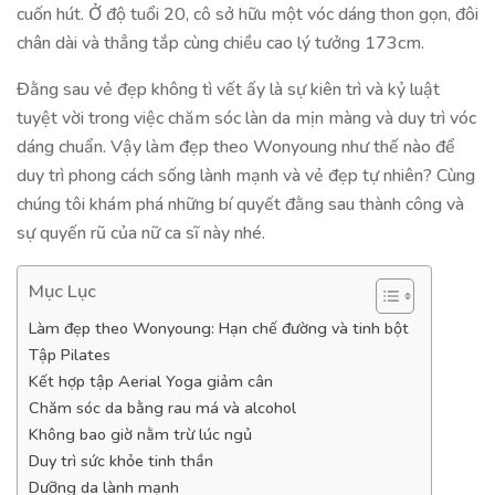
cuốn hút. Ở độ tuổi 20, cô sở hữu một vóc dáng thon gọn, đôi
chân dài và thẳng tắp cùng chiều cao lý tưởng 173cm.
Đằng sau vẻ đẹp không tì vết ấy là sự kiên trì và kỷ luật
tuyệt vời trong việc chăm sóc làn da mịn màng và duy trì vóc
dáng chuẩn. Vậy làm đẹp theo Wonyoung như thế nào để
duy trì phong cách sống lành mạnh và vẻ đẹp tự nhiên? Cùng
chúng tôi khám phá những bí quyết đằng sau thành công và
sự quyến rũ của nữ ca sĩ này nhé.
Mục Lục
Làm đẹp theo Wonyoung: Hạn chế đường và tinh bột
Tập Pilates
Kết hợp tập Aerial Yoga giảm cân
Chăm sóc da bằng rau má và alcohol
Không bao giờ nằm trừ lúc ngủ
Duy trì sức khỏe tinh thần
Dưỡng da lành mạnh