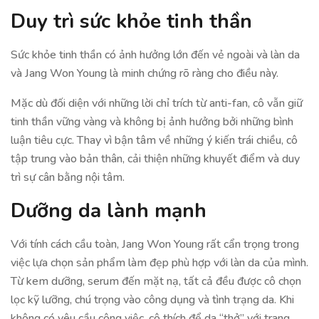
Duy trì sức khỏe tinh thần
Sức khỏe tinh thần có ảnh hưởng lớn đến vẻ ngoài và làn da
và Jang Won Young là minh chứng rõ ràng cho điều này.
Mặc dù đối diện với những lời chỉ trích từ anti-fan, cô vẫn giữ
tinh thần vững vàng và không bị ảnh hưởng bởi những bình
luận tiêu cực. Thay vì bận tâm về những ý kiến trái chiều, cô
tập trung vào bản thân, cải thiện những khuyết điểm và duy
trì sự cân bằng nội tâm.
Dưỡng da lành mạnh
Với tính cách cầu toàn, Jang Won Young rất cẩn trọng trong
việc lựa chọn sản phẩm làm đẹp phù hợp với làn da của mình.
Từ kem dưỡng, serum đến mặt nạ, tất cả đều được cô chọn
lọc kỹ lưỡng, chú trọng vào công dụng và tình trạng da. Khi
không có yêu cầu công việc, cô thích để da “thở” với trang