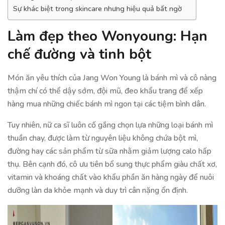
Sự khác biệt trong skincare nhưng hiệu quả bất ngờ
Làm đẹp theo Wonyoung: Hạn
chế đường và tinh bột
Món ăn yêu thích của Jang Won Young là bánh mì và cô nàng
thậm chí có thể dậy sớm, đội mũ, đeo khẩu trang để xếp
hàng mua những chiếc bánh mì ngon tại các tiệm bình dân.
Tuy nhiên, nữ ca sĩ luôn cố gắng chọn lựa những loại bánh mì
thuần chay, được làm từ nguyên liệu không chứa bột mì,
đường hay các sản phẩm từ sữa nhằm giảm lượng calo hấp
thụ. Bên cạnh đó, cô ưu tiên bổ sung thực phẩm giàu chất xơ,
vitamin và khoáng chất vào khẩu phần ăn hàng ngày để nuôi
dưỡng làn da khỏe mạnh và duy trì cân nặng ổn định.