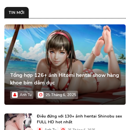
TIN MỚI
Tổng hợp 126+ ảnh Hitomi hentai show hàng
khoe bím dâm dục
Anh Tu
25 Tháng 6, 2025
Điêu đứng với 130+ ảnh hentai Shinobu sex
FULL HD hot nhất