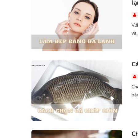
lạ
Với
và..
Cá
Ch
bảo
Ch