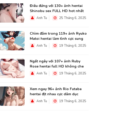
Điêu đứng với 130+ ảnh hentai
Shinobu sex FULL HD hot nhất
Anh Tu
25 Tháng 6, 2025
Chìm đắm trong 119+ ảnh Ryuko
Matoi hentai làm tình cực sung
Anh Tu
19 Tháng 6, 2025
Ngất ngây với 107+ ảnh Ruby
Rose hentai full HD không che
Anh Tu
19 Tháng 6, 2025
Xem ngay 96+ ảnh Rio Futaba
hentai địt nhau cực dâm dục
Anh Tu
19 Tháng 6, 2025