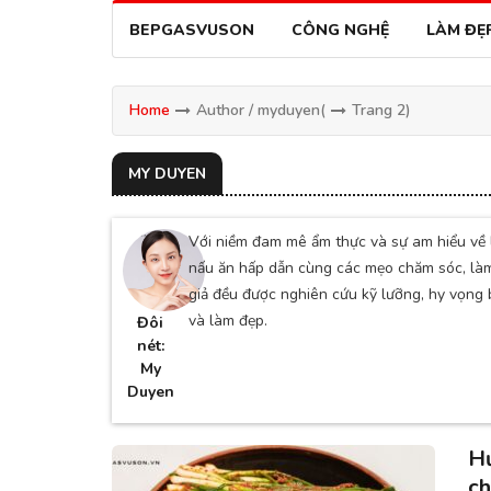
BEPGASVUSON
CÔNG NGHỆ
LÀM ĐẸ
Home
Author / myduyen
(
Trang 2)
MY DUYEN
Với niềm đam mê ẩm thực và sự am hiểu v
nấu ăn hấp dẫn cùng các mẹo chăm sóc, làm
giả đều được nghiên cứu kỹ lưỡng, hy vọng 
và làm đẹp.
Đôi
nét:
My
Duyen
Hư
c