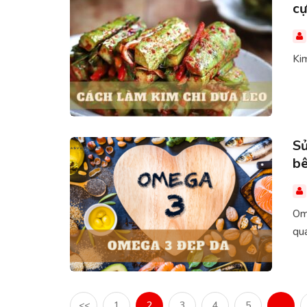
cự
Kim
Sử
bê
Om
qua
<<
1
2
3
4
5
…