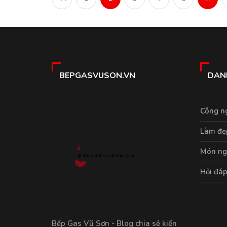
BEPGASVUSON.VN
DAN
Công n
Làm đẹ
Món ng
Hỏi đá
Bếp Gas Vũ Sơn - Blog chia sẻ kiến