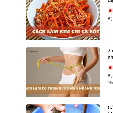
đ
Bật
7 
nh
Bạ
hay
Cá