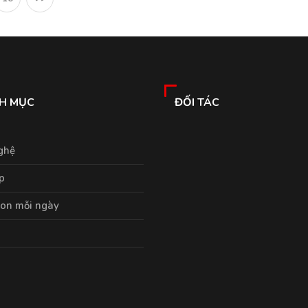
H MỤC
ĐỐI TÁC
ghệ
p
on mỗi ngày
p