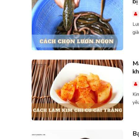
bị
Lư
già
Má
kh
Kim
yêu
Bạ