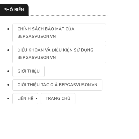
PHỔ BIẾN
CHÍNH SÁCH BẢO MẬT CỦA
BEPGASVUSON.VN
ĐIỀU KHOẢN VÀ ĐIỀU KIỆN SỬ DỤNG
BEPGASVUSON.VN
GIỚI THIỆU
GIỚI THIỆU TÁC GIẢ BEPGASVUSON.VN
LIÊN HỆ
TRANG CHỦ