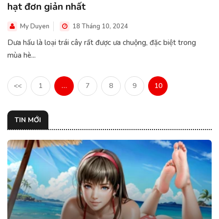
hạt đơn giản nhất
My Duyen
18 Tháng 10, 2024
Dưa hấu là loại trái cây rất được ưa chuộng, đặc biệt trong
mùa hè...
<<
1
…
7
8
9
10
TIN MỚI