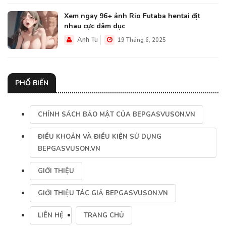
Xem ngay 96+ ảnh Rio Futaba hentai địt
nhau cực dâm dục
Anh Tu
19 Tháng 6, 2025
PHỔ BIẾN
CHÍNH SÁCH BẢO MẬT CỦA BEPGASVUSON.VN
ĐIỀU KHOẢN VÀ ĐIỀU KIỆN SỬ DỤNG
BEPGASVUSON.VN
GIỚI THIỆU
GIỚI THIỆU TÁC GIẢ BEPGASVUSON.VN
LIÊN HỆ
TRANG CHỦ