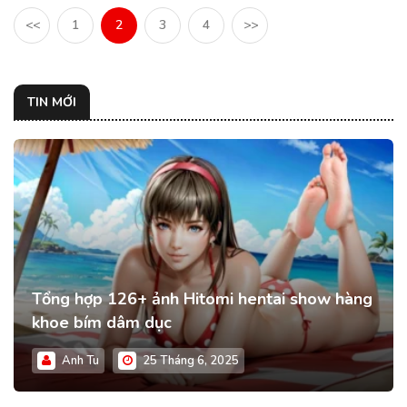
<<
1
2
3
4
>>
TIN MỚI
Tổng hợp 126+ ảnh Hitomi hentai show hàng
khoe bím dâm dục
Anh Tu
25 Tháng 6, 2025