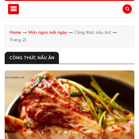
Home
Món ngon mỗi ngày
Công thức nấu ăn
(
Trang 2)
CÔNG THỨC NẤU ĂN