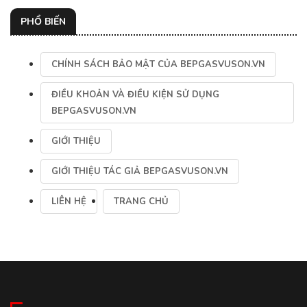
PHỔ BIẾN
CHÍNH SÁCH BẢO MẬT CỦA BEPGASVUSON.VN
ĐIỀU KHOẢN VÀ ĐIỀU KIỆN SỬ DỤNG
BEPGASVUSON.VN
GIỚI THIỆU
GIỚI THIỆU TÁC GIẢ BEPGASVUSON.VN
LIÊN HỆ
TRANG CHỦ