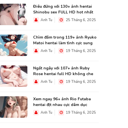
Điêu đứng với 130+ ảnh hentai
Shinobu sex FULL HD hot nhất
Anh Tu
25 Tháng 6, 2025
Chìm đắm trong 119+ ảnh Ryuko
Matoi hentai làm tình cực sung
Anh Tu
19 Tháng 6, 2025
Ngất ngây với 107+ ảnh Ruby
Rose hentai full HD không che
Anh Tu
19 Tháng 6, 2025
Xem ngay 96+ ảnh Rio Futaba
hentai địt nhau cực dâm dục
Anh Tu
19 Tháng 6, 2025