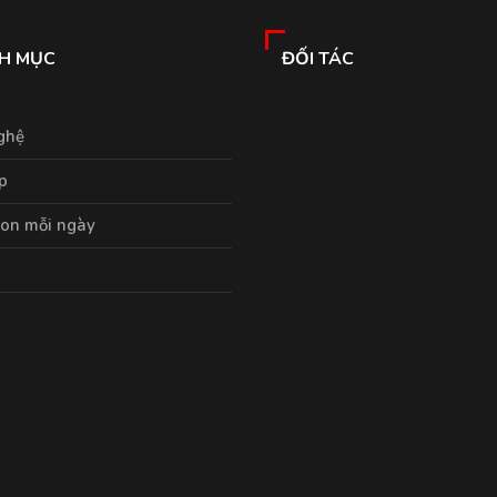
H MỤC
ĐỐI TÁC
ghệ
p
on mỗi ngày
p