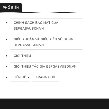
PHỔ BIẾN
CHÍNH SÁCH BẢO MẬT CỦA
BEPGASVUSON.VN
ĐIỀU KHOẢN VÀ ĐIỀU KIỆN SỬ DỤNG
BEPGASVUSON.VN
GIỚI THIỆU
GIỚI THIỆU TÁC GIẢ BEPGASVUSON.VN
LIÊN HỆ
TRANG CHỦ