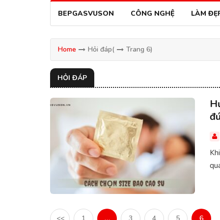
BEPGASVUSON
CÔNG NGHỆ
LÀM ĐẸ
Home
Hỏi đáp
(
Trang 6)
HỎI ĐÁP
Hư
đú
Khi
qua
<<
1
…
3
4
5
6